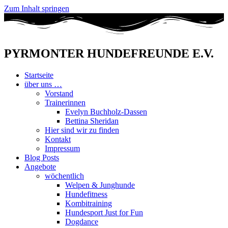
Zum Inhalt springen
PYRMONTER HUNDEFREUNDE E.V.
Startseite
über uns …
Vorstand
Trainerinnen
Evelyn Buchholz-Dassen
Bettina Sheridan
Hier sind wir zu finden
Kontakt
Impressum
Blog Posts
Angebote
wöchentlich
Welpen & Junghunde
Hundefitness
Kombitraining
Hundesport Just for Fun
Dogdance