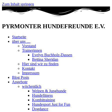
Zum Inhalt springen
PYRMONTER HUNDEFREUNDE E.V.
Startseite
über uns …
Vorstand
Trainerinnen
Evelyn Buchholz-Dassen
Bettina Sheridan
Hier sind wir zu finden
Kontakt
Impressum
Blog Posts
Angebote
wöchentlich
Welpen & Junghunde
Hundefitness
Kombitraining
Hundesport Just for Fun
Dogdance